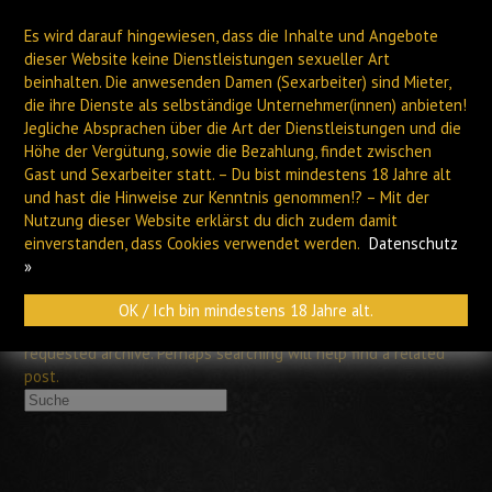
Es wird darauf hingewiesen, dass die Inhalte und Angebote
dieser Website keine Dienstleistungen sexueller Art
beinhalten. Die anwesenden Damen (Sexarbeiter) sind Mieter,
die ihre Dienste als selbständige Unternehmer(innen) anbieten!
Jegliche Absprachen über die Art der Dienstleistungen und die
Höhe der Vergütung, sowie die Bezahlung, findet zwischen
PLAUEN
HOF
Gast und Sexarbeiter statt. – Du bist mindestens 18 Jahre alt
und hast die Hinweise zur Kenntnis genommen!? – Mit der
Nutzung dieser Website erklärst du dich zudem damit
Archiv
einverstanden, dass Cookies verwendet werden.
Datenschutz
»
OK / Ich bin mindestens 18 Jahre alt.
Nothing Found Apologies, but no results were found for the
requested archive. Perhaps searching will help find a related
post.