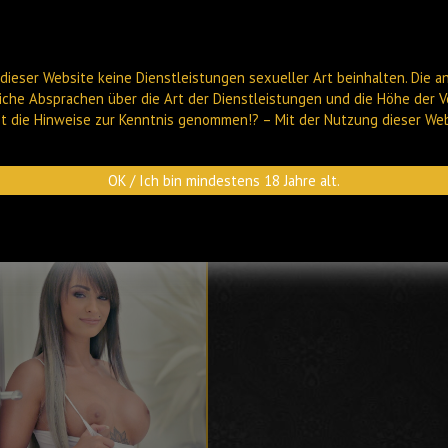
dieser Website keine Dienstleistungen sexueller Art beinhalten. Die a
liche Absprachen über die Art der Dienstleistungen und die Höhe der V
ast die Hinweise zur Kenntnis genommen!? – Mit der Nutzung dieser We
HOF
OK / Ich bin mindestens 18 Jahre alt.