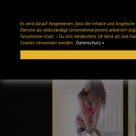
Es wird darauf hingewiesen, dass die Inhalte und Angebote 
Dienste als selbständige Unternehmer(innen) anbieten! Jeg
Sexarbeiter statt. – Du bist mindestens 18 Jahre alt und h
Cookies verwendet werden.
Datenschutz »
PLAUEN